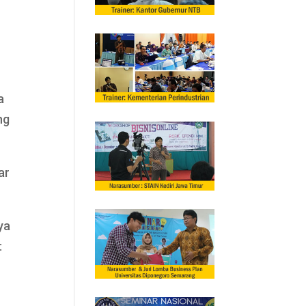
a
ng
ar
ya
: