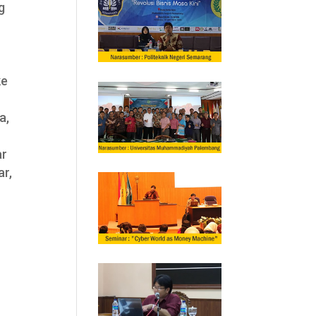
g
ke
a,
ar
ar,