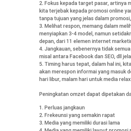
Fokus kepada target pasar, artinya m
kita terjebak kepada promosi online y
tanpa tujuan yang jelas dalam promosi
Melihat respon, memang dalam melih
menyiapkan 3-4 model, namun setidakn
depan, dari 11 elemen internet marketi
Jangkauan, sebenernya tidak semua 
misal antara Facebook dan SEO, dll jel
Timing harus tepat, dalam hal ini, k
akan merespon informai yang masuk den
hari libur, malam hari untuk media relax
Peningkatan omzet dapat dipetakan dar
Perluas jangkaun
Frekeunsi yang semakin rapat
Media yang memiliki durasi lama
Media yang memiliki layout promosi 