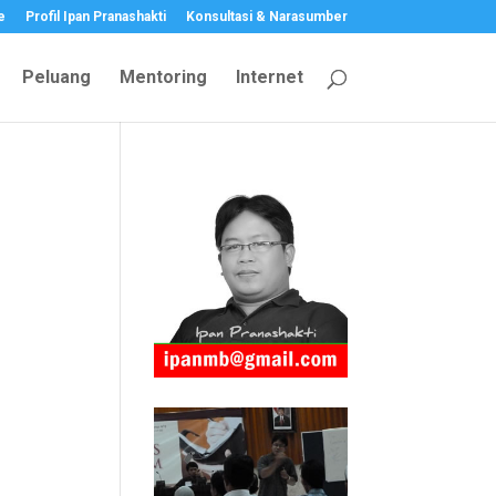
e
Profil Ipan Pranashakti
Konsultasi & Narasumber
Peluang
Mentoring
Internet
i