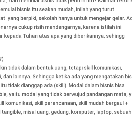
 dan memulai bisnis tidak perlu ini itu? Kalimat retori
ulai bisnis itu seakan mudah, inilah yang turut
yang berpiki, sekolah hanya untuk mengejar gelar. A
enarnya cukup risih mendengarnya, karena istilah ini
r kepada Tuhan atas apa yang diberikannya, sehingg
?)
n tidak dalam bentuk uang, tetapi skill komunikasi,
i, dan lainnya. Sehingga ketika ada yang mengatakan bis
u tidak dianggap ada (skill). Modal dalam bisnis bisa
ible, yaitu modal yang tidak berwujud pandangan mata, 
 skill komunikasi, skill perencanaan, skill mudah bergaul +
 tangible, misal uang, gedung, komputer, laptop, sebuah