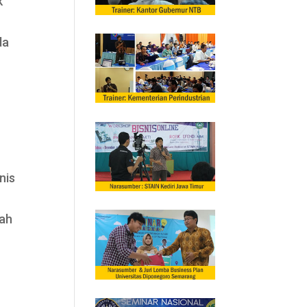
k
da
nis
yah