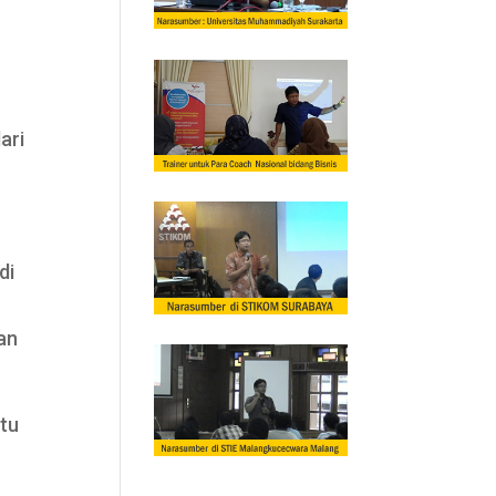
ari
di
an
itu