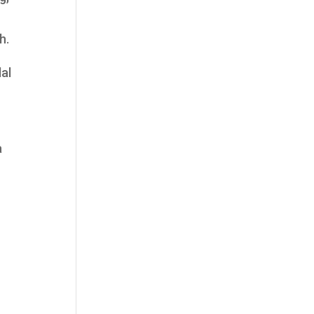
h.
al
a