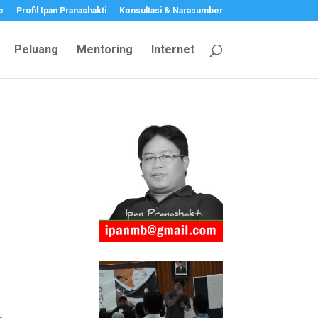
e
Profil Ipan Pranashakti
Konsultasi & Narasumber
Peluang
Mentoring
Internet