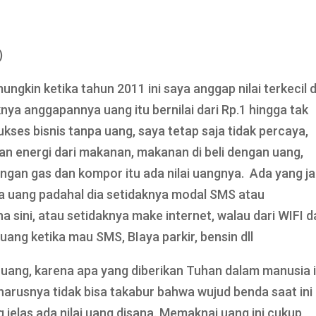
)
l mungkin ketika tahun 2011 ini saya anggap nilai terkecil d
nya anggapannya uang itu bernilai dari Rp.1 hingga tak
kses bisnis tanpa uang, saya tetap saja tidak percaya,
an energi dari makanan, makanan di beli dengan uang,
gan gas dan kompor itu ada nilai uangnya. Ada yang ja
a uang padahal dia setidaknya modal SMS atau
 sini, atau setidaknya make internet, walau dari WIFI d
uang ketika mau SMS, BIaya parkir, bensin dll
 uang, karena apa yang diberikan Tuhan dalam manusia 
arusnya tidak bisa takabur bahwa wujud benda saat ini
 jelas ada nilai uang disana. Memaknai uang ini cukup