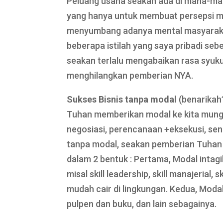
Peluang usaha seakan ada di mana-mana,
yang hanya untuk membuat persepsi mem
menyumbang adanya mental masyarakat 
beberapa istilah yang saya pribadi seb
seakan terlalu mengabaikan rasa syuku
menghilangkan pemberian NYA.
Sukses Bisnis tanpa modal
(benarikah
Tuhan memberikan modal ke kita mungki
negosiasi, perencanaan +eksekusi, sen
tanpa modal, seakan pemberian Tuhan it
dalam 2 bentuk : Pertama, Modal intag
misal skill leadership, skill manajerial,
mudah cair di lingkungan. Kedua, Modal
pulpen dan buku, dan lain sebagainya.