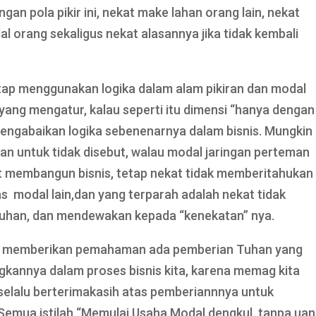
ngan pola pikir ini, nekat make lahan orang lain, nekat
l orang sekaligus nekat alasannya jika tidak kembali
etap menggunakan logika dalam alam pikiran dan modal
yang mengatur, kalau seperti itu dimensi “hanya dengan
ngabaikan logika sebenenarnya dalam bisnis. Mungkin
kan untuk tidak disebut, walau modal jaringan perteman
aat membangun bisnis, tetap nekat tidak memberitahukan
as modal lain,dan yang terparah adalah nekat tidak
uhan, dan mendewakan kepada “kenekatan” nya.
ngin memberikan pemahaman ada pemberian Tuhan yang
ngkannya dalam proses bisnis kita, karena memag kita
k selalu berterimakasih atas pemberiannnya untuk
 Semua istilah “Memulai Usaha Modal dengkul, tanpa uan