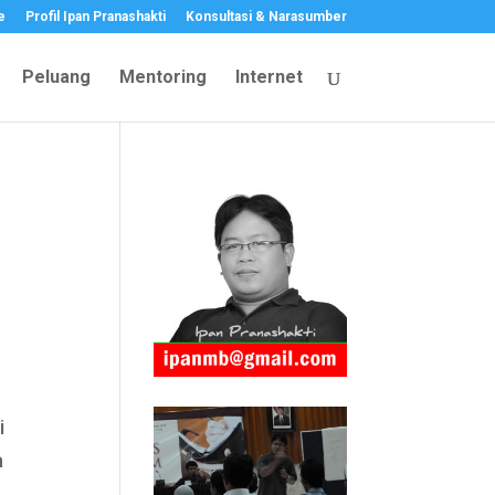
e
Profil Ipan Pranashakti
Konsultasi & Narasumber
Peluang
Mentoring
Internet
i
a