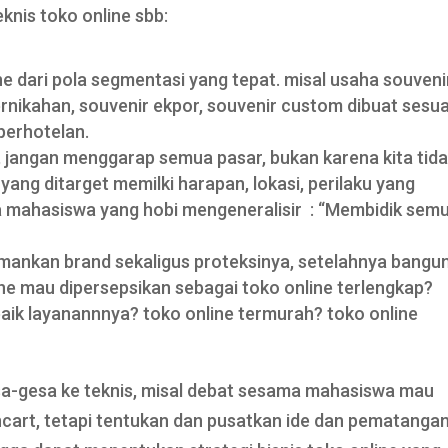
eknis toko online sbb:
 dari pola segmentasi yang tepat. misal usaha souveni
nikahan, souvenir ekpor, souvenir custom dibuat sesua
perhotelan.
 jangan menggarap semua pasar, bukan karena kita tid
ng ditarget memilki harapan, lokasi, perilaku yang
ya mahasiswa yang hobi mengeneralisir : “Membidik sem
ankan brand sekaligus proteksinya, setelahnya bangu
ne mau dipersepsikan sebagai toko online terlengkap?
aik layanannnya? toko online termurah? toko online
a-gesa ke teknis, misal debat sesama mahasiswa mau
art, tetapi tentukan dan pusatkan ide dan pematanga