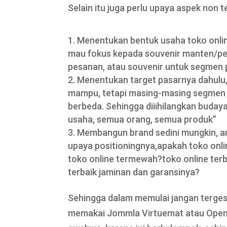
Selain itu juga perlu upaya aspek non t
Menentukan bentuk usaha toko online
mau fokus kepada souvenir manten/per
pesanan, atau souvenir untuk segmen 
Menentukan target pasarnya dahulu,
mampu, tetapi masing-masing segmen ya
berbeda. Sehingga diiihilangkan buda
usaha, semua orang, semua produk”
Membangun brand sedini mungkin, am
upaya positioningnya,apakah toko onli
toko online termewah?toko online terb
terbaik jaminan dan garansinya?
Sehingga dalam memulai jangan terges
memakai Jommla Virtuemat atau Openc