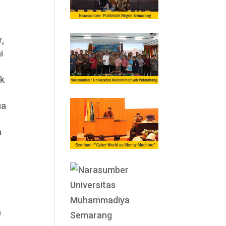
r,
i
ak
ua
n
n