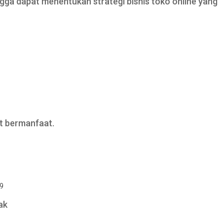
ngga dapat menentukan strategi bisnis toko online yang
at bermanfaat.
39
ak