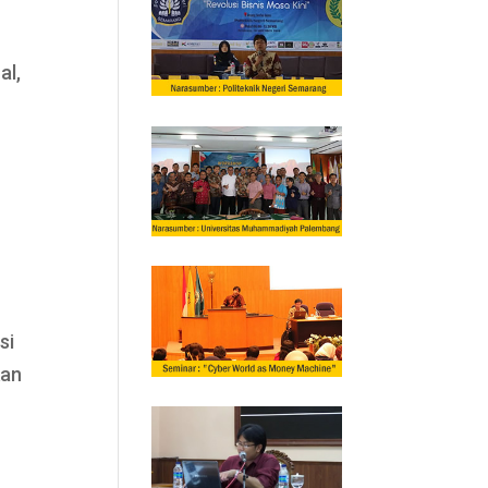
al,
si
kan