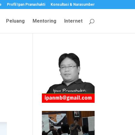
e
Profil Ipan Pranashakti
Konsultasi & Narasumber
Peluang
Mentoring
Internet