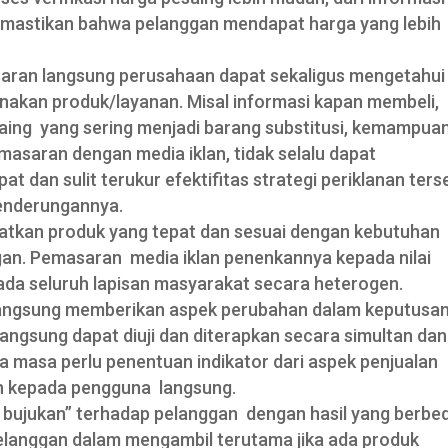
 memastikan bahwa pelanggan mendapat harga yang lebih
ran langsung perusahaan dapat sekaligus mengetahui
nakan produk/layanan. Misal informasi kapan membeli,
esaing yang sering menjadi barang substitusi, kemampua
emasaran dengan media iklan, tidak selalu dapat
 dan sulit terukur efektifitas strategi periklanan ters
cenderungannya.
tkan produk yang tepat dan sesuai dengan kebutuhan
gan. Pemasaran media iklan penenkannya kepada nilai
epada seluruh lapisan masyarakat secara heterogen.
langsung memberikan aspek perubahan dalam keputusa
ngsung dapat diuji dan diterapkan secara simultan dan
a masa perlu penentuan indikator dari aspek penjualan
ah kepada pengguna langsung.
ilai bujukan” terhadap pelanggan dengan hasil yang berbe
anggan dalam mengambil terutama jika ada produk