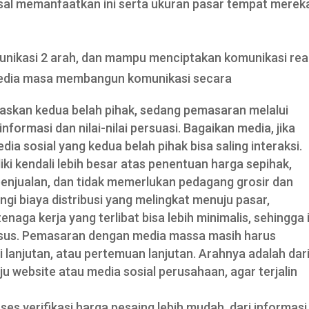
al memanfaatkan ini serta ukuran pasar tempat merek
nikasi 2 arah, dan mampu menciptakan komunikasi rea
media masa membangun komunikasi secara
skan kedua belah pihak, sedang pemasaran melalui
formasi dan nilai-nilai persuasi. Bagaikan media, jika
a sosial yang kedua belah pihak bisa saling interaksi.
i kendali lebih besar atas penentuan harga sepihak,
njualan, dan tidak memerlukan pedagang grosir dan
gi biaya distribusi yang melingkat menuju pasar,
aga kerja yang terlibat bisa lebih minimalis, sehingga i
sus. Pemasaran dengan media massa masih harus
lanjutan, atau pertemuan lanjutan. Arahnya adalah dar
website atau media sosial perusahaan, agar terjalin
s verifikasi harga pesaing lebih mudah, dari informasi