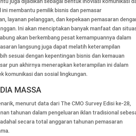
ntu juga dijadikan sebagai bentuk inoviasi komunikasi d
l ini membantu pemilik bisnis dan pemasar
n, layanan pelanggan, dan kepekaan pemasaran denga
anggan. Ini akan menciptakan banyak manfaat dan situa
rgabung akan berkembang pesat kemampuannya dalam
saran langsung juga dapat melatih keterampilan
ebih sesuai dengan kepentingan bisnis dan kemauan
sar pun akhirnya menerapkan keterampilan ini dalam
k komunikasi dan sosial lingkungan.
DIA MASSA
narik, menurut data dari The CMO Survey Edisi ke-28,
nan tahunan dalam pengeluaran iklan tradisional sebes
 padahal secara total anggaran tahunan pemasaran
ama.