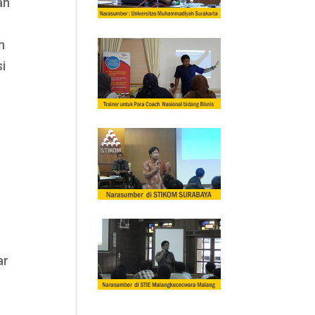
an
n
si
ar